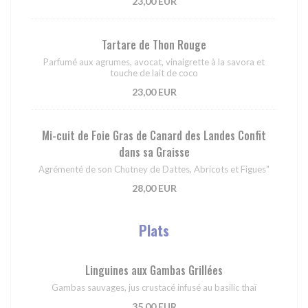
23,00 EUR
Tartare de Thon Rouge
Parfumé aux agrumes, avocat, vinaigrette à la savora et
touche de lait de coco
23,00 EUR
Mi-cuit de Foie Gras de Canard des Landes Confit
dans sa Graisse
Agrémenté de son Chutney de Dattes, Abricots et Figues"
28,00 EUR
Plats
Linguines aux Gambas Grillées
Gambas sauvages, jus crustacé infusé au basilic thaï
35,00 EUR