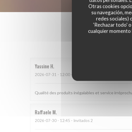
datos personales. L
Otras cookies opcio
su navegación, med
redes sociales) 
'Rechazar todo' o
cualquier momento ha
Las opinion
Yassine
H
2026-07-31
- 12:00 - Invitados 1
Qualité des produits inégalables et service irréproch
Raffaele
M
2026-07-30
- 12:45 - Invitados 2