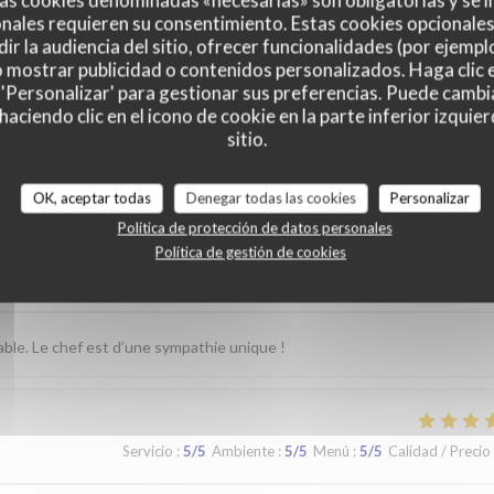
as cookies denominadas «necesarias» son obligatorias y se i
nales requieren su consentimiento. Estas cookies opcionales 
ir la audiencia del sitio, ofrecer funcionalidades (por ejempl
o mostrar publicidad o contenidos personalizados. Haga clic e
 'Personalizar' para gestionar sus preferencias. Puede cambi
ciendo clic en el icono de cookie en la parte inferior izquier
sitio.
es de nuestros clientes
OK, aceptar todas
Denegar todas las cookies
Personalizar
Política de protección de datos personales
Política de gestión de cookies
Servicio
:
5
/5
Ambiente
:
5
/5
Menú
:
5
/5
Calidad / Precio
able. Le chef est d’une sympathie unique !
Servicio
:
5
/5
Ambiente
:
5
/5
Menú
:
5
/5
Calidad / Precio