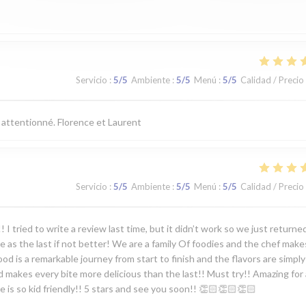
Servicio
:
5
/5
Ambiente
:
5
/5
Menú
:
5
/5
Calidad / Precio
 attentionné. Florence et Laurent
Servicio
:
5
/5
Ambiente
:
5
/5
Menú
:
5
/5
Calidad / Precio
I tried to write a review last time, but it didn’t work so we just returne
le as the last if not better! We are a family Of foodies and the chef make
 is a remarkable journey from start to finish and the flavors are simply
nd makes every bite more delicious than the last!! Must try!! Amazing for 
 he is so kid friendly!! 5 stars and see you soon!! 👏🏻👏🏻👏🏻