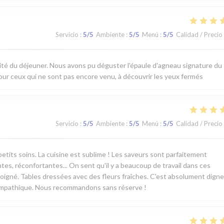
Servicio
:
5
/5
Ambiente
:
5
/5
Menú
:
5
/5
Calidad / Precio
ité du déjeuner. Nous avons pu déguster l'épaule d'agneau signature du
 Pour ceux qui ne sont pas encore venu, à découvrir les yeux fermés
Servicio
:
5
/5
Ambiente
:
5
/5
Menú
:
5
/5
Calidad / Precio
etits soins. La cuisine est sublime ! Les saveurs sont parfaitement
tes, réconfortantes... On sent qu'il y a beaucoup de travail dans ces
soigné. Tables dressées avec des fleurs fraîches. C'est absolument digne
sympathique. Nous recommandons sans réserve !