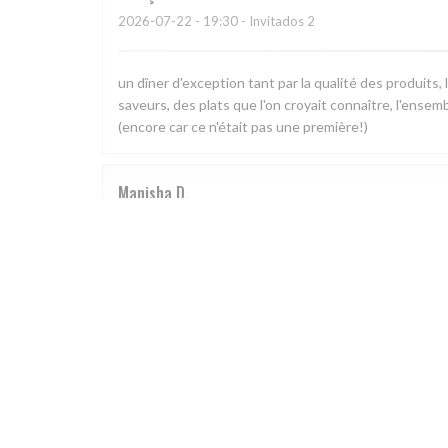
2026-07-22
- 19:30 - Invitados 2
un dîner d'exception tant par la qualité des produits,
saveurs, des plats que l'on croyait connaître, l'ensem
(encore car ce n'était pas une première!)
Manisha
D
2026-07-16
- 12:15 - Invitados 2
Luc
B
2026-06-27
- 19:30 - Invitados 2
Expérience unique, personnel très attentionné, nour
nous partageons.