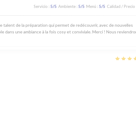
Servicio
:
5
/5
Ambiente
:
5
/5
Menú
:
5
/5
Calidad / Precio
 le talent de la préparation qui permet de redécouvrir, avec de nouvelles
ble dans une ambiance à la fois cosy et conviviale. Merci ! Nous reviendr
Servicio
:
5
/5
Ambiente
:
4
/5
Menú
:
5
/5
Calidad / Precio
Servicio
:
5
/5
Ambiente
:
5
/5
Menú
:
5
/5
Calidad / Precio
riture exquise (saveur et portions généreuses). Un secret bien gardé qu