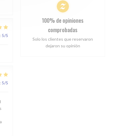
100% de opiniones
comprobadas
:
5
/5
Solo los clientes que reservaron
dejaron su opinión
:
5
/5
d
s
a