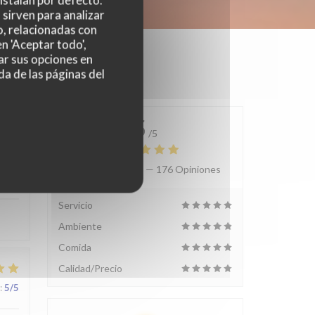
nstalan por defecto.
sirven para analizar
o, relacionadas con
n 'Aceptar todo',
ar sus opciones en
da de las páginas del
5
/5
Valoración media —
176 Opiniones
:
5
/5
Servicio
Ambiente
Comida
Calidad/Precio
:
5
/5