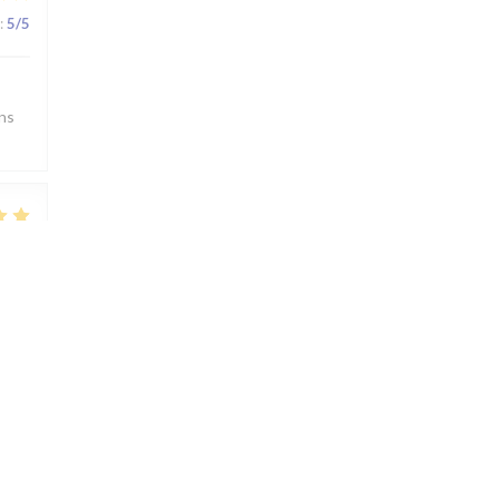
:
5
/5
ons
:
4
/5
:
5
/5
e