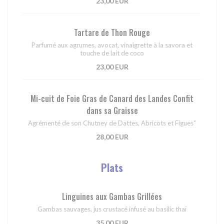
23,00 EUR
Tartare de Thon Rouge
Parfumé aux agrumes, avocat, vinaigrette à la savora et
touche de lait de coco
23,00 EUR
Mi-cuit de Foie Gras de Canard des Landes Confit
dans sa Graisse
Agrémenté de son Chutney de Dattes, Abricots et Figues"
28,00 EUR
Plats
Linguines aux Gambas Grillées
Gambas sauvages, jus crustacé infusé au basilic thaï
35,00 EUR