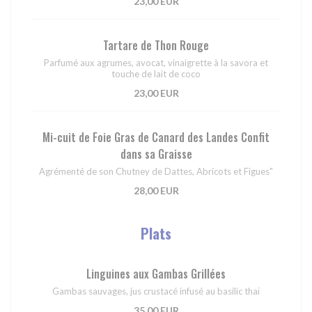
23,00 EUR
Tartare de Thon Rouge
Parfumé aux agrumes, avocat, vinaigrette à la savora et
touche de lait de coco
23,00 EUR
Mi-cuit de Foie Gras de Canard des Landes Confit
dans sa Graisse
Agrémenté de son Chutney de Dattes, Abricots et Figues"
28,00 EUR
Plats
Linguines aux Gambas Grillées
Gambas sauvages, jus crustacé infusé au basilic thaï
35,00 EUR