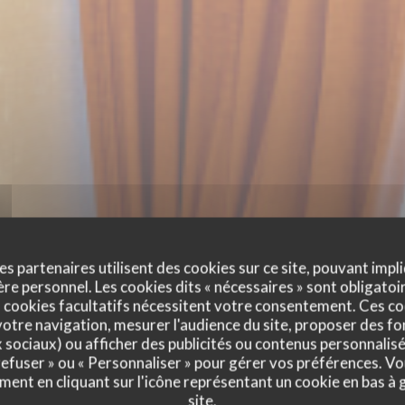
es partenaires utilisent des cookies sur ce site, pouvant impli
e personnel. Les cookies dits « nécessaires » sont obligatoir
 cookies facultatifs nécessitent votre consentement. Ces co
otre navigation, mesurer l'audience du site, proposer des fon
WASL 1880
x sociaux) ou afficher des publicités ou contenus personnalisé
 refuser » ou « Personnaliser » pour gérer vos préférences. V
ment en cliquant sur l'icône représentant un cookie en bas à
BISTROT CHIC
|
PARIS
site.