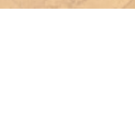
WASL 1880
Wasl 1880: Ένα γαστρονομικό αριστούργημα στην
καρδιά του 8ου διαμερίσματος του Παρισιού
Φωλιασμένο στο κομψό 8ο διαμέρισμα του Παρισιού,
στο σταυροδρόμι των δρόμων της Κωνσταντινούπολης,
της Ρώμης και του Εδιμβούργου, το Wasl 1880
προσφέρει μια γαστρονομική εμπειρία τόσο οικεία όσο
και αποκλειστική, αυτό το εκλεπτυσμένο μπιστρό
συνδυάζει γαλλικές και μεσογειακές γεύσεις,
δημιουργώντας αρμονία εξαιρετική γεύση που
αιχμαλωτίζει τις αισθήσεις.