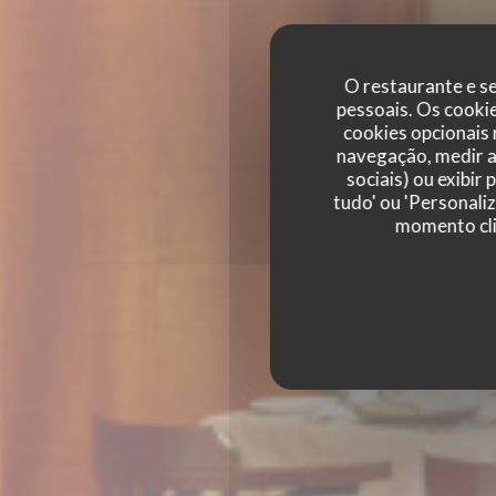
O restaurante e se
pessoais. Os cooki
cookies opcionais
navegação, medir a 
sociais) ou exibir
WASL 1880
tudo' ou 'Personali
momento cli