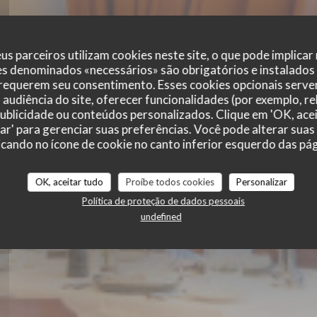
us parceiros utilizam cookies neste site, o que pode implicar
es denominados «necessários» são obrigatórios e instalados
 requerem seu consentimento. Esses cookies opcionais servem
WASL 1880
audiência do site, oferecer funcionalidades (por exemplo, r
 publicidade ou conteúdos personalizados. Clique em 'OK, acei
zar' para gerenciar suas preferências. Você pode alterar suas
cando no ícone de cookie no canto inferior esquerdo das pági
|
PARIS
OK, aceitar tudo
Proíbe todos cookies
Personalizar
Política de proteção de dados pessoais
RESERVAR UMA MESA
undefined