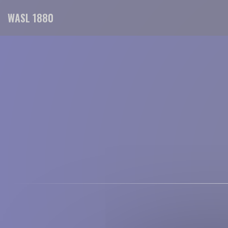
Πίνακας διαχείρισης "Μπισκότων" (Cookies)
WASL 1880