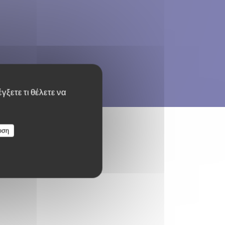
γξετε τι θέλετε να
υση