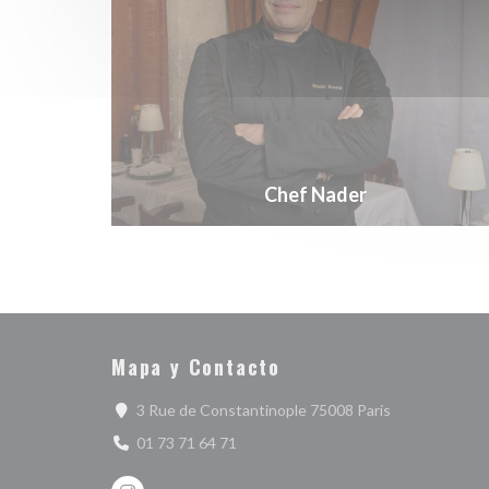
Chef Nader
Mapa y Contacto
((abre en una 
3 Rue de Constantinople 75008 Paris
01 73 71 64 71