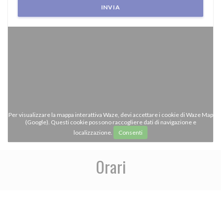
Per visualizzare la mappa interattiva Waze, devi accettare i cookie di Waze Map
(Google). Questi cookie possono raccogliere dati di navigazione e
localizzazione.
Consenti
Orari
access_time